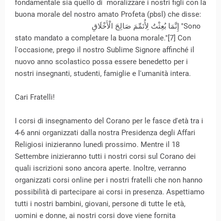
fondamentale sia quello di moralizzare i nostri figli con la
buona morale del nostro amato Profeta (pbsl) che disse:
إِنَّمَا بُعِثْتُ لِأُتَمِّمَ صَالِحَ الْأَخْلَاقِ "Sono
stato mandato a completare la buona morale."[7] Con
l'occasione, prego il nostro Sublime Signore affinché il
nuovo anno scolastico possa essere benedetto per i
nostri insegnanti, studenti, famiglie e l'umanità intera.
Cari Fratelli!
I corsi di insegnamento del Corano per le fasce d'età tra i
4-6 anni organizzati dalla nostra Presidenza degli Affari
Religiosi inizieranno lunedì prossimo. Mentre il 18
Settembre inizieranno tutti i nostri corsi sul Corano dei
quali iscrizioni sono ancora aperte. Inoltre, verranno
organizzati corsi online per i nostri fratelli che non hanno
possibilità di partecipare ai corsi in presenza. Aspettiamo
tutti i nostri bambini, giovani, persone di tutte le età,
uomini e donne, ai nostri corsi dove viene fornita