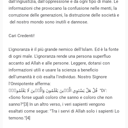
dall'ingiustizia, dall'oppressione e da ogni tipo di male. Le
informazioni che provocano la confusione nelle menti, la
corruzione delle generazioni, la distruzione delle società e
del nostro mondo sono inutili e dannose.
Cari Credenti!
L'ignoranza è il più grande nemico dell'Islam. Ed è la fonte
di ogni male. L'ignoranza rende una persona superfluo
accanto ad Allah e alle persone. Leggere, dotarsi con
informazioni utili e usare la scienza a beneficio
dell'umanità è ciò esalta l'individuo. Nostro Signore
l'Onnipotente afferma:
قُلْ هَلْ يَسْتَوِي الَّذ۪ينَ يَعْلَمُونَ وَالَّذ۪ينَ لَا يَعْلَمُونَۜ "Di':
«Sono forse uguali coloro che sanno e coloro che non
sanno?"[3] In un altro verso, i veri sapienti vengono
esaltati come segue: "Tra i servi di Allah solo i sapienti Lo
temono."[4]