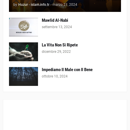
by
Huzur - islam.info.tr
-
marzo 21, 2024
Mawlid Al-Nabi
settembre 13, 2024
La Vita Non Si Ripete
dicembre 29, 2022
Impediamo Il Male con Il Bene
ottobre 10, 2024