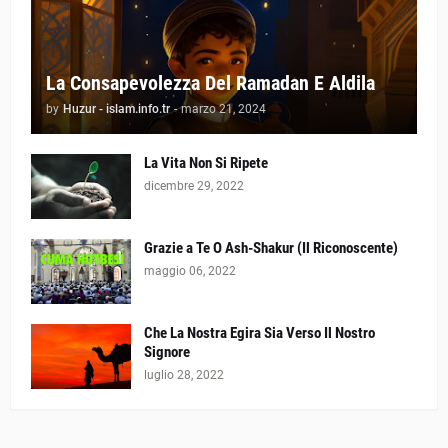
La Consapevolezza Del Ramadan E Aldila
by
Huzur - islam.info.tr
-
marzo 21, 2024
La Vita Non Si Ripete
dicembre 29, 2022
Grazie a Te O Ash-Shakur (Il Riconoscente)
maggio 06, 2022
Che La Nostra Egira Sia Verso Il Nostro
Signore
luglio 28, 2022